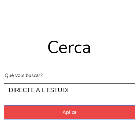
Vés al contingut
Cerca
Què vols buscar?
Aplica