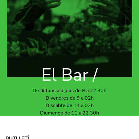
El Bar /
De dilluns a dijous de 9 a 22.30h
Divendres de 9 a 02h
Dissabte de 11 a 02h
Diumenge de 11 a 22.30h
BUTLLETÍ