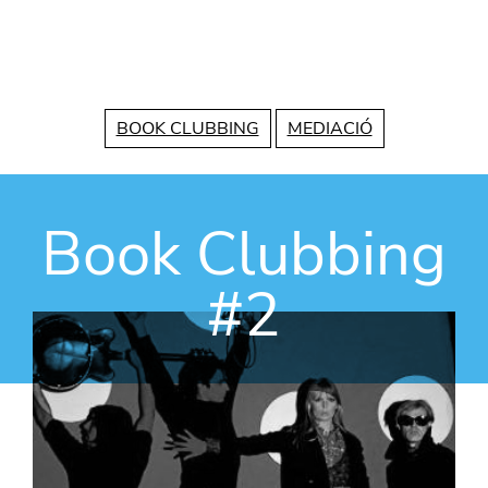
Vés al contingut
BOOK CLUBBING
MEDIACIÓ
Book Clubbing
#2