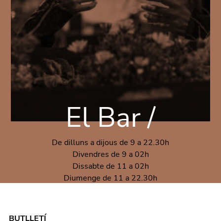
El Bar /
De dilluns a dijous de 9 a 22.30h
Divendres de 9 a 02h
Dissabte de 11 a 02h
Diumenge de 11 a 22.30h
BUTLLETÍ