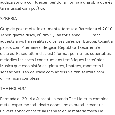
audaça sonora conflueixen per donar forma a una obra que és
tan musical com política.
SYBERIA
Grup de post metal instrumental format a Barcelona el 2010.
Tenen quatre discs, l'últim "Quan tot s'apagui". Durant
aquests anys han realitzat diverses gires per Europa, tocant a
països com Alemanya, Bèlgica, República Txeca, entre
d'altres. El seu últim disc està format per ritmes superlatius,
melodies incisives i construccions temàtiques increübles.
Música que crea històries, pintures, imatges, moments i
sensacions. Tan delicada com agressiva, tan senzilla com
din+amica i compleza.
THE HOLEUM
Formada el 2014 a Alacant, la banda The Holeum combina
metal experimental, death doom i post-metal, creant un
univers sonor conceptual inspirat en la matèria fosca i la