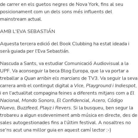
de carrer en els guetos negres de Nova York, fins al seu
posicionament com un dels sons més influents del
mainstream actual.
AMB L'EVA SEBASTIÁN
Aquesta tercera edició del Book Clubbing ha estat ideada i
serà guiada per l'Eva Sebastián.
Nascuda a Sants, va estudiar Comunicació Audiovisual a la
UPF. Va aconseguir la beca Blog Europa, que la va portar a
treballar a
Quan arribin els marcians
de TV3. Va seguir la seva
carrera amb el contingut digital a
Vice, Playground i Indiespot
,
i en l'actualitat compagina feines a diferents mitjans com a
El
Nacional, Mondo Sonoro, El Confidencial, Acero, Código
Nuevo, Buzzfeed, Playz i Revers
. Si la busqueu, ben segur la
trobareu a algun esdeveniment amb música en directe, des de
sales autogestionades fins a l'últim festival. A nosaltres no
se'ns acut una millor guia en aquest camí lector :-)