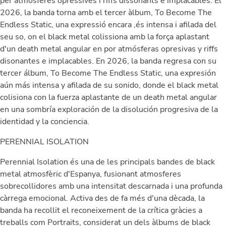
per atmosferes opressives i riffs dissonants e implacables. El
2026, la banda torna amb el tercer àlbum, To Become The
Endless Static, una expressió encara ,és intensa i afilada del
seu so, on el black metal colissiona amb la força aplastant
d'un death metal angular en por atmósferas opresivas y riffs
disonantes e implacables. En 2026, la banda regresa con su
tercer álbum, To Become The Endless Static, una expresión
aún más intensa y afilada de su sonido, donde el black metal
colisiona con la fuerza aplastante de un death metal angular
en una sombría exploración de la disolución progresiva de la
identidad y la conciencia.
PERENNIAL ISOLATION
Perennial Isolation és una de les principals bandes de black
metal atmosfèric d'Espanya, fusionant atmosferes
sobrecollidores amb una intensitat descarnada i una profunda
càrrega emocional. Activa des de fa més d'una dècada, la
banda ha recollit el reconeixement de la crítica gràcies a
treballs com Portraits, considerat un dels àlbums de black