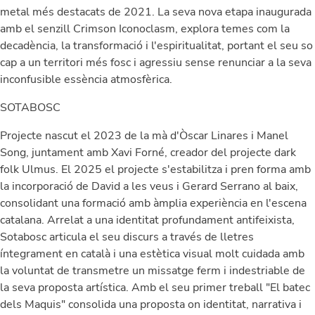
metal més destacats de 2021. La seva nova etapa inaugurada
amb el senzill Crimson Iconoclasm, explora temes com la
decadència, la transformació i l'espiritualitat, portant el seu so
cap a un territori més fosc i agressiu sense renunciar a la seva
inconfusible essència atmosfèrica.
SOTABOSC
Projecte nascut el 2023 de la mà d'Òscar Linares i Manel
Song, juntament amb Xavi Forné, creador del projecte dark
folk Ulmus. El 2025 el projecte s'estabilitza i pren forma amb
la incorporació de David a les veus i Gerard Serrano al baix,
consolidant una formació amb àmplia experiència en l'escena
catalana. Arrelat a una identitat profundament antifeixista,
Sotabosc articula el seu discurs a través de lletres
íntegrament en català i una estètica visual molt cuidada amb
la voluntat de transmetre un missatge ferm i indestriable de
la seva proposta artística. Amb el seu primer treball "El batec
dels Maquis" consolida una proposta on identitat, narrativa i