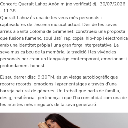
Concert: Queralt Lahoz
Anònim (no verificat)
dj., 30/07/2026
- 11:38
Queralt Lahoz és una de les veus més personals i
captivadores de l’escena musical actual. Des de les seves
arrels a Santa Coloma de Gramenet, construeix una proposta
que fusiona flamenc, soul llatí, rap, copla, hip-hop i electrònica
amb una identitat pròpia i una gran força interpretativa. La
seva música beu de la memòria, la tradició i les vivències
personals per crear un llenguatge contemporani, emocionant i
profundament honest.
El seu darrer disc, 9:30PM, és un viatge autobiogràfic que
recorre records, emocions i aprenentatges a través d’una
barreja natural de gèneres. Un treball que parla de família,
desig, resiliència i pertinença, i que l’ha consolidat com una de
les artistes més singulars de la seva generació.
Image