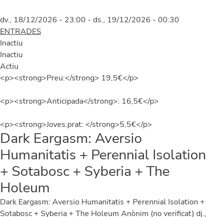
dv., 18/12/2026 - 23:00
-
ds., 19/12/2026 - 00:30
ENTRADES
Inactiu
Inactiu
Actiu
<p><strong>Preu:</strong> 19,5€</p>
<p><strong>Anticipada</strong>: 16,5€</p>
<p><strong>Joves.prat: </strong>5,5€</p>
Dark Eargasm: Aversio
Humanitatis + Perennial Isolation
+ Sotabosc + Syberia + The
Holeum
Dark Eargasm: Aversio Humanitatis + Perennial Isolation +
Sotabosc + Syberia + The Holeum
Anònim (no verificat)
dj.,