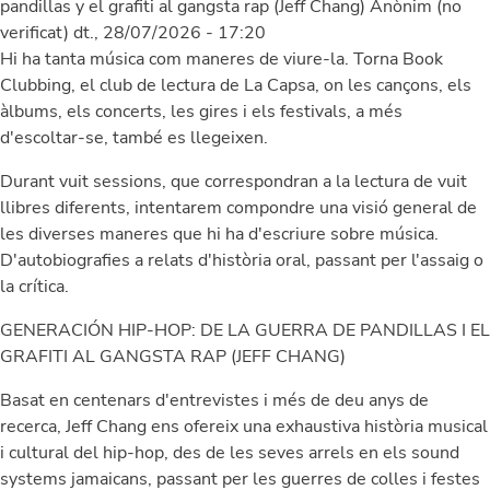
pandillas y el grafiti al gangsta rap (Jeff Chang)
Anònim (no
verificat)
dt., 28/07/2026 - 17:20
Hi ha tanta música com maneres de viure-la. Torna Book
Clubbing, el club de lectura de La Capsa, on les cançons, els
àlbums, els concerts, les gires i els festivals, a més
d'escoltar-se, també es llegeixen.
Durant vuit sessions, que correspondran a la lectura de vuit
llibres diferents, intentarem compondre una visió general de
les diverses maneres que hi ha d'escriure sobre música.
D'autobiografies a relats d'història oral, passant per l'assaig o
la crítica.
GENERACIÓN HIP-HOP: DE LA GUERRA DE PANDILLAS I EL
GRAFITI AL GANGSTA RAP (JEFF CHANG)
Basat en centenars d'entrevistes i més de deu anys de
recerca, Jeff Chang ens ofereix una exhaustiva història musical
i cultural del hip-hop, des de les seves arrels en els sound
systems jamaicans, passant per les guerres de colles i festes