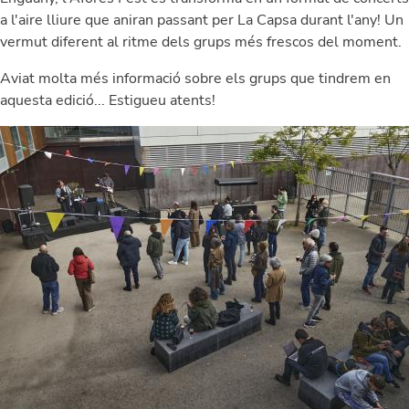
a l'aire lliure que aniran passant per La Capsa durant l'any! Un
vermut diferent al ritme dels grups més frescos del moment.
Aviat molta més informació sobre els grups que tindrem en
aquesta edició... Estigueu atents!
Image