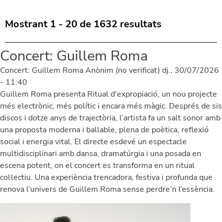
Mostrant 1 - 20 de 1632 resultats
Concert: Guillem Roma
Concert: Guillem Roma
Anònim (no verificat)
dj., 30/07/2026
- 11:40
Guillem Roma
presenta
Ritual d'expropiació
, un nou projecte
més electrònic, més polític i encara més màgic.
Després de sis
discos i dotze anys de trajectòria, l’artista fa un salt sonor amb
una proposta moderna i ballable, plena de poètica, reflexió
social i energia vital. El directe esdevé un espectacle
multidisciplinari amb dansa, dramatúrgia i una posada en
escena potent, on el concert es transforma en un ritual
col·lectiu. Una experiència trencadora, festiva i profunda que
renova l’univers de Guillem Roma sense perdre’n l’essència.
Image