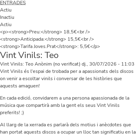
ENTRADES
Actiu
Inactiu
Actiu
<p><strong>Preu:</strong> 18,5€<br />
<strong>Anticipada:</strong> 15,5€<br />
<strong>Tarifa Joves.Prat</strong>: 5,5€</p>
Vint Vinils: Teo
Vint Vinils: Teo
Anònim (no verificat)
dj., 30/07/2026 - 11:03
Vint Vinils és l'espai de trobada per a apassionats dels discos
on venir a escoltar vinils i conversar de les històries que
aquests amaguen!
En cada edició, convidarem a una persona apassionada de la
música que compartirà amb la gent els seus Vint Vinils
preferits! ;)
Al llarg de la xerrada es parlarà dels motius i anècdotes que
han portat aquests discos a ocupar un lloc tan significatiu en la