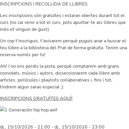
INSCRIPCIONS I RECOLLIDA DE LLIBRES
Les inscripcions són gratuïtes i estaran obertes durant tot el
curs (no cal venir a tot el curs, pots apuntar-te als llibres que
més et vinguin de gust).
Un cop t'inscriguis, t'avisarem perquè puguis anar a buscar el
teu llibre a la biblioteca del Prat de forma gratuïta. Tenim una
reserva només per tu!
Ah! I no ens perdis la pista, perquè comptarem amb grans
convidats, músics i autors, disseccionarem cada llibre amb
articles, pel·lícules i playlists col·laboratives i, fins i tot,
tindrem algun sarao especial ;)
INSCRIPCIONS GRATUÏTES AQUÍ!
Image
dj., 15/10/2026 - 21:00
-
dj., 15/10/2026 - 23:00