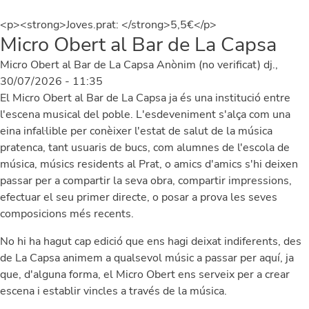
<p><strong>Joves.prat: </strong>5,5€</p>
Micro Obert al Bar de La Capsa
Micro Obert al Bar de La Capsa
Anònim (no verificat)
dj.,
30/07/2026 - 11:35
El Micro Obert al Bar de La Capsa ja és una institució entre
l'escena musical del poble. L'esdeveniment s'alça com una
eina infal·lible per conèixer l'estat de salut de la música
pratenca, tant usuaris de bucs, com alumnes de l'escola de
música, músics residents al Prat, o amics d'amics s'hi deixen
passar per a compartir la seva obra, compartir impressions,
efectuar el seu primer directe, o posar a prova les seves
composicions més recents.
No hi ha hagut cap edició que ens hagi deixat indiferents, des
de La Capsa animem a qualsevol músic a passar per aquí, ja
que, d'alguna forma, el Micro Obert ens serveix per a crear
escena i establir vincles a través de la música.