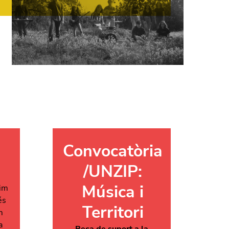
Convocatòria
/UNZIP:
Música i
im
és
Territori
m
a
Beca de suport a la