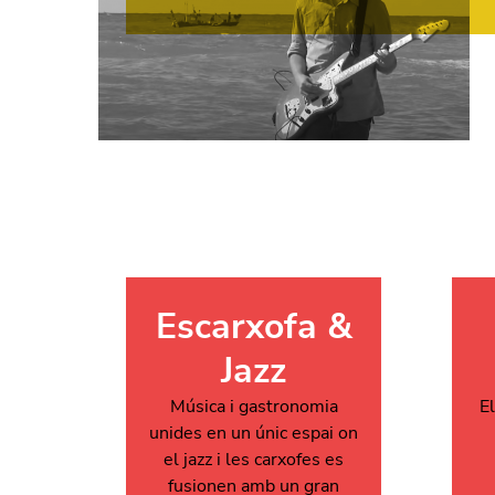
Escarxofa &
Jazz
Música i gastronomia
E
unides en un únic espai on
el jazz i les carxofes es
fusionen amb un gran