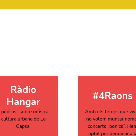
Ràdio
#4Raons
Hangar
l podcast sobre música i
Amb els temps que viv
cultura urbana de La
no volem muntar nom
Capsa.
concerts “bonics”. He
optat per demanar a l