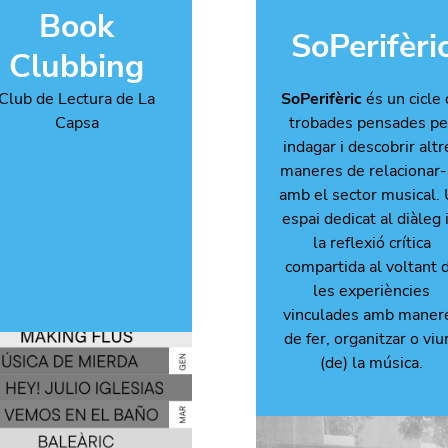
Book
SoPerifèri
Clubbing
Club de Lectura de La
SoPerifèric
és
un cicle
Capsa
trobades pensades pe
indagar i descobrir altr
maneres de relacionar
amb el sector musical.
espai dedicat al diàleg i
la reflexió crítica
compartida al voltant 
les experiències
vinculades amb maner
de fer, organitzar o viu
(de) la música.