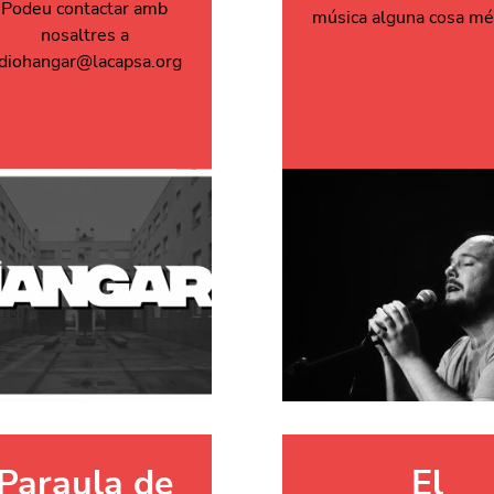
Podeu contactar amb
música alguna cosa mé
nosaltres a
adiohangar@lacapsa.org
Paraula de
El