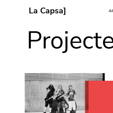
La Capsa]
A
Navegació p
Project