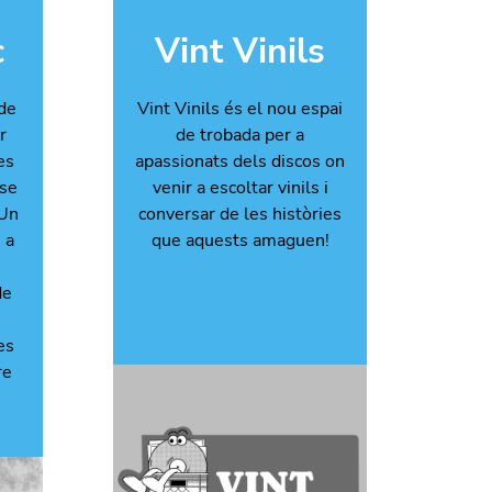
c
Vint Vinils
 de
Vint Vinils és el nou espai
r
de trobada per a
es
apassionats dels discos on
-se
venir a escoltar vinils i
 Un
conversar de les històries
 a
que aquests amaguen!
de
es
re