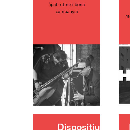
àpat, ritme i bona
companyia
r
Dispositiu