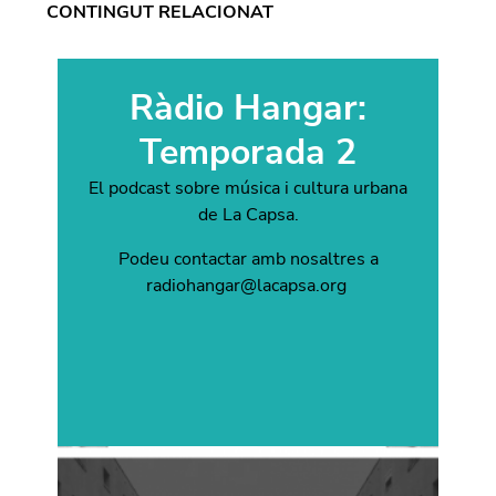
CONTINGUT RELACIONAT
Ràdio Hangar:
Temporada 2
El podcast sobre música i cultura urbana
de La Capsa.
Podeu contactar amb nosaltres a
radiohangar@lacapsa.org