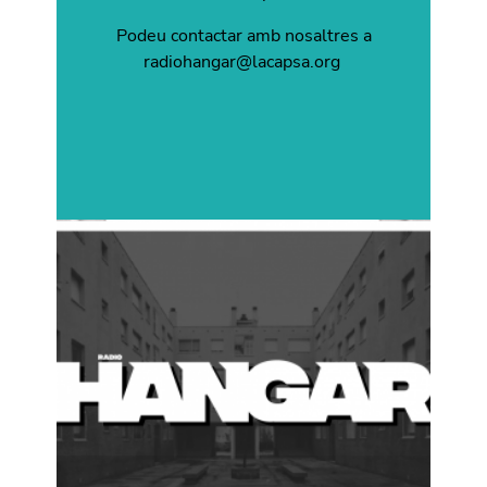
Podeu contactar amb nosaltres a
radiohangar@lacapsa.org