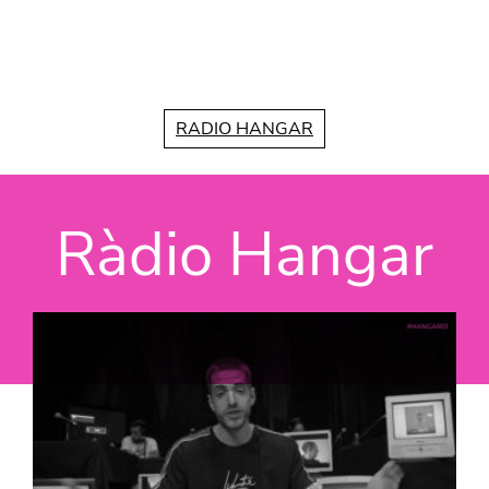
Vés al contingut
RADIO HANGAR
Ràdio Hangar