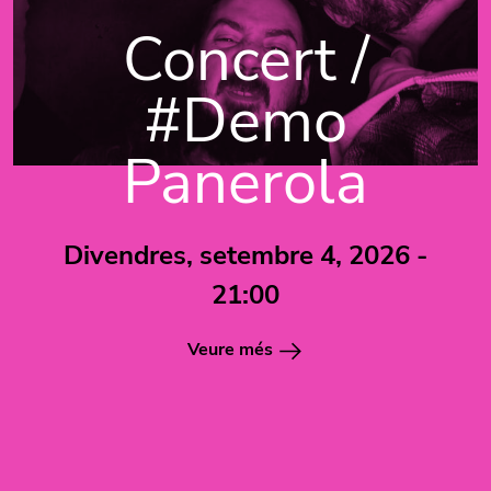
Concert /
#Demo
Panerola
Divendres, setembre 4, 2026 -
21:00
Veure més