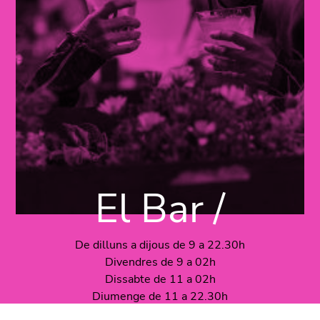
El Bar /
De dilluns a dijous de 9 a 22.30h
Divendres de 9 a 02h
Dissabte de 11 a 02h
Diumenge de 11 a 22.30h