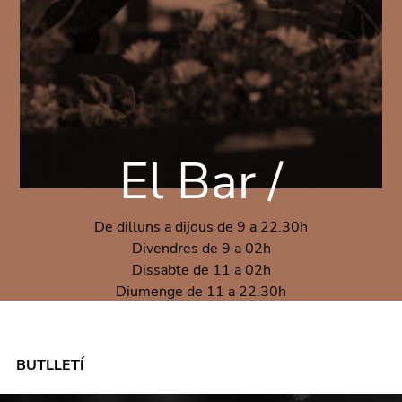
El Bar /
De dilluns a dijous de 9 a 22.30h
Divendres de 9 a 02h
Dissabte de 11 a 02h
Diumenge de 11 a 22.30h
BUTLLETÍ