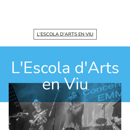
Vés al contingut
L'ESCOLA D'ARTS EN VIU
L'Escola d'Arts
en Viu