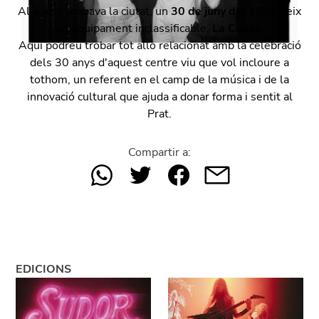
Allà on s’acabava la ciutat, un
30 de juny del 1995
neix
un equipament inclassificable,
La Capsa.
Aquí podreu trobar tot allò relacionat amb la celebració
dels 30 anys d'aquest centre viu que vol incloure a
tothom, un referent en el camp de la música i de la
innovació cultural que ajuda a donar forma i sentit al
Prat.
Compartir a:
EDICIONS