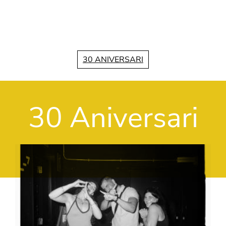
Vés al contingut
30 ANIVERSARI
30 Aniversari