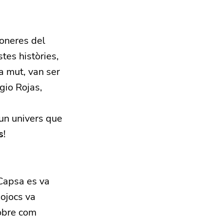
ioneres del
es històries,
 mut, van ser
gio Rojas,
 un univers que
s
!
Capsa es va
eojocs va
sobre com