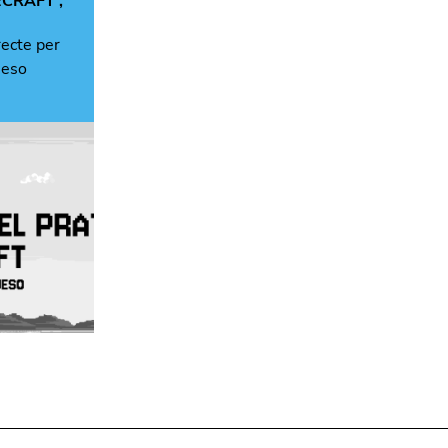
ECRAFT
,
recte per
ueso