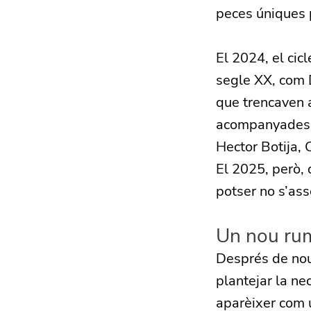
peces úniques p
El 2024, el cicl
segle XX, com 
que trencaven 
acompanyades p
Hector Botija, 
El 2025, però, 
potser no s’as
Un nou rum
Després de nou
plantejar la ne
aparèixer com u