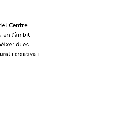
 del
Centre
a en l’àmbit
 néixer dues
ral i creativa i