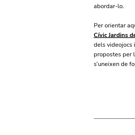
abordar-lo.
Per orientar aq
Cívic Jardins d
dels videojocs 
propostes per l
s’uneixen de f