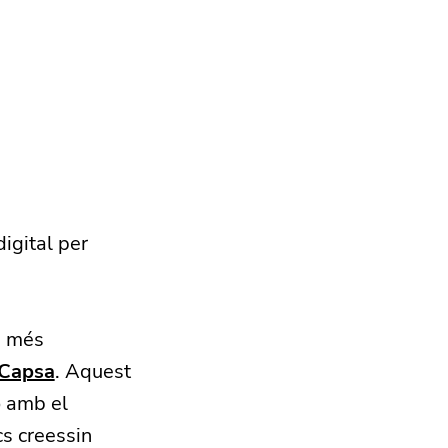
igital per
n més
 Capsa
. Aquest
ó amb el
cs creessin