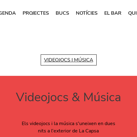
GENDA
PROJECTES
BUCS
NOTÍCIES
EL BAR
QUI
rincipal
Vés al contingut
VIDEOJOCS I MÚSICA
Videojocs & Música
Els videojocs i la música s'uneixen en dues
nits a l'exterior de La Capsa