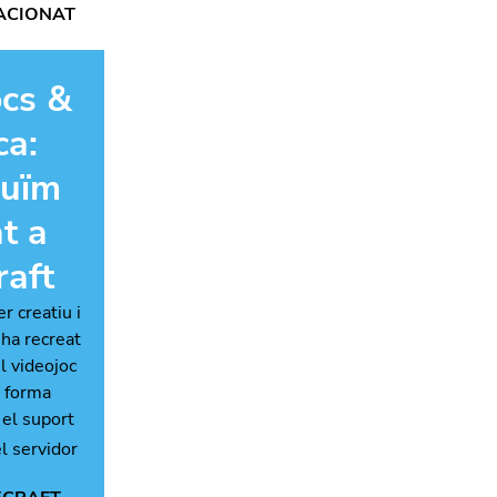
ACIONAT
ocs &
ca:
ruïm
t a
raft
r creatiu i
'ha recreat
el videojoc
e forma
 el suport
el servidor