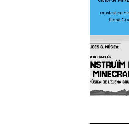
català de
MIN
musicat en di
Elena Gr