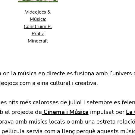
Videojocs &
Música:
Construïm El
Prat a
Minecraft
on la música en directe es fusiona amb l’univers d
eojocs com a eina cultural i creativa.
es nits més caloroses de juliol i setembre es feie
 el projecte de
Cinema i Música
impulsat per
La
borava amb músics locals o amb una estreta relaci
na pel·lícula servia com a llenç perquè aquests músi