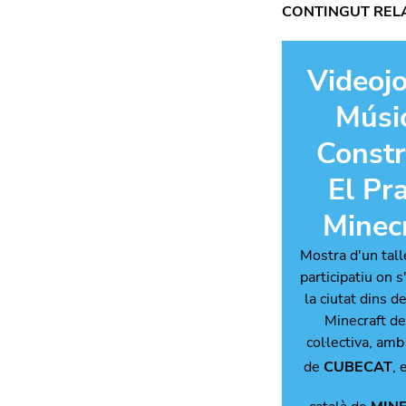
CONTINGUT REL
Videoj
Músi
Const
El Pra
Minec
Mostra d'un talle
participatiu on s
la ciutat dins d
Minecraft d
col·lectiva, amb
de
CUBECAT
, 