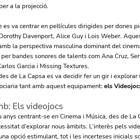
er a la projecció.
e es va centrar en pel·lícules dirigides per dones p
Dorothy Davenport, Alice Guy i Lois Weber. Aquest
amb la perspectiva masculina dominant del cinema
er bandes sonores de talents com Ana Cruz, Ser
Carlos Garcia i Missing Textures.
des de La Capsa es va decidir fer un gir i explorar
sociaria tant amb aquest equipament:
els Videojoc
b: Els videojocs
 anys centrant-se en Cinema i Música, des de La 
cessitat d’explorar nous àmbits. L’interès pels vid
na opció estimulant, tot i les incerteses inicials 