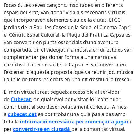
l’ocasió. Les seves cançons, inspirades en diferents
espais del Prat, van donar vida als escenaris virtuals,
que incorporaven elements clau de la ciutat. El CC
Jardins de la Pau, les Cases de la Seda, el Cinema Capri,
el Cèntric Espai Cultural, la Platja del Prat i La Capsa es
van convertir en punts essencials d’una aventura
compartida, on el videojoc i la música en directe es van
complementar per donar forma a una narrativa
col·lectiva. La terrassa de La Capsa es va convertir en
l’escenari d’aquesta proposta, que va reunir joc, música
i públic de totes les edats en una nit d’estiu a la fresca.
El món virtual creat segueix accessible al servidor
de
Cubecat
, on qualsevol pot visitar-lo i continuar
contribuint al seu desenvolupament col·lectiu. A més,
a
cubecat.cat
es pot trobar una guia pas a pas amb
tota la
informació necessària per començar a jugar
i
per
convertir-se en ciutadà
de la comunitat virtual.