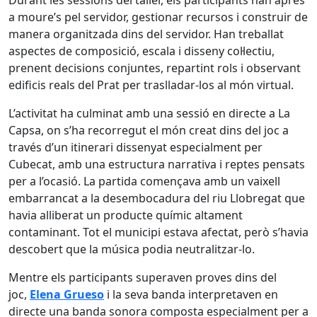
Durant les sessions del taller, els participants han après
a moure’s pel servidor, gestionar recursos i construir de
manera organitzada dins del servidor. Han treballat
aspectes de composició, escala i disseny col·lectiu,
prenent decisions conjuntes, repartint rols i observant
edificis reals del Prat per traslladar-los al món virtual.
L’activitat ha culminat amb una sessió en directe a La
Capsa, on s’ha recorregut el món creat dins del joc a
través d’un itinerari dissenyat especialment per
Cubecat, amb una estructura narrativa i reptes pensats
per a l’ocasió. La partida començava amb un vaixell
embarrancat a la desembocadura del riu Llobregat que
havia alliberat un producte químic altament
contaminant. Tot el municipi estava afectat, però s’havia
descobert que la música podia neutralitzar-lo.
Mentre els participants superaven proves dins del
joc,
Elena Grueso
i la seva banda interpretaven en
directe una banda sonora composta especialment per a