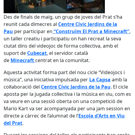
Des de finals de maig, un grup de joves del Prat s’ha
reunit cada dimecres al
Centre Cívic Jardins de la
Pau
per participar en
“Construïm El Prat a Minecraft”
,
un taller creatiu i participatiu on han recreat la seva
ciutat dins del videojoc de forma col·lectiva, amb el
suport de
Cubecat
, el servidor català
de
Minecraft
centrat en la comunitat.
Aquesta activitat forma part del nou cicle “Videojocs i
música”, una iniciativa impulsada per
La Capsa
amb la
col·laboració del
Centre Cívic Jardins de la Pau
. El cicle
aposta per la jugada col·lectiva i la música en viu, com es
va veure en una sessió oberta on una competició de
Mario Kart va ser acompanyada per una jam session en
directe a càrrec de l’alumnat de l’
Escola d'Arts en Viu
del Prat
.