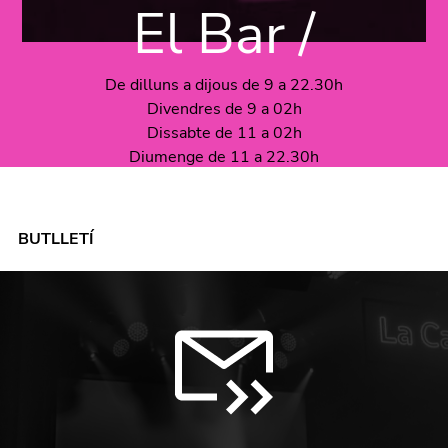
El Bar /
De dilluns a dijous de 9 a 22.30h
Divendres de 9 a 02h
Dissabte de 11 a 02h
Diumenge de 11 a 22.30h
BUTLLETÍ