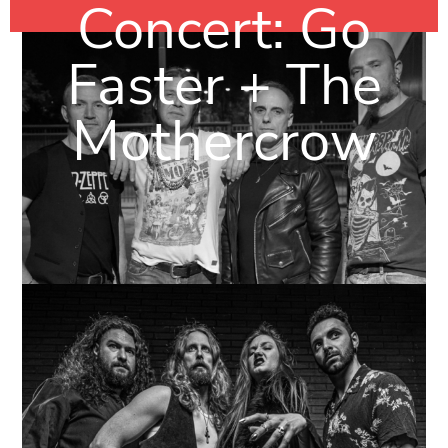
Concert: Go
Faster + The
Mothercrow