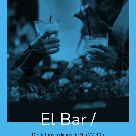
El Bar /
De dilluns a dijous de 9 a 22.30h