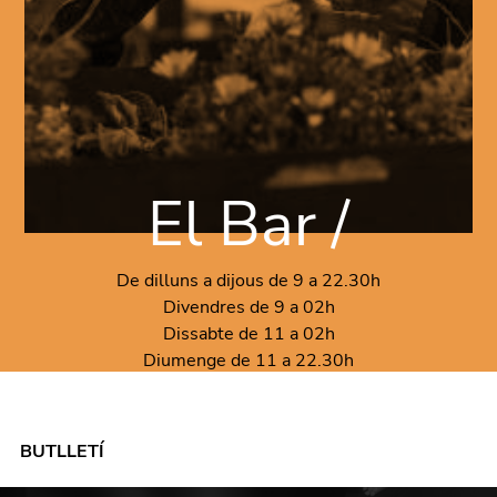
El Bar /
De dilluns a dijous de 9 a 22.30h
Divendres de 9 a 02h
Dissabte de 11 a 02h
Diumenge de 11 a 22.30h
BUTLLETÍ