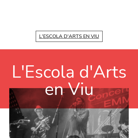
Vés al contingut
L'ESCOLA D'ARTS EN VIU
L'Escola d'Arts
en Viu