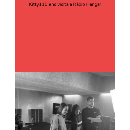
Kitty110 ens visita a Ràdio Hangar