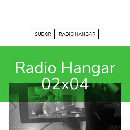
Vés al contingut
SUDOR
RADIO HANGAR
Radio Hangar
02x04