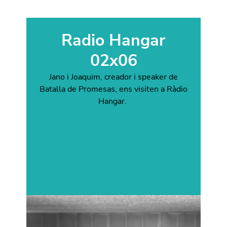
Radio Hangar
02x06
Jano i Joaquim, creador i speaker de
Batalla de Promesas, ens visiten a Ràdio
Hangar.