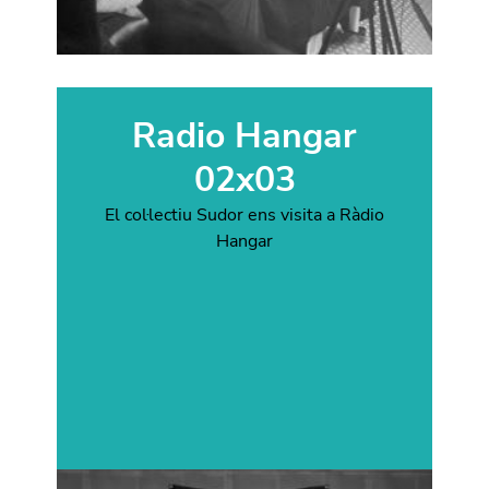
Radio Hangar
02x03
El col·lectiu Sudor ens visita a Ràdio
Hangar