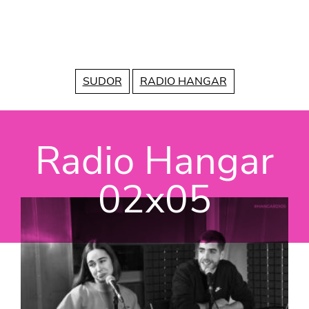
Vés al contingut
SUDOR
RADIO HANGAR
Radio Hangar
02x05