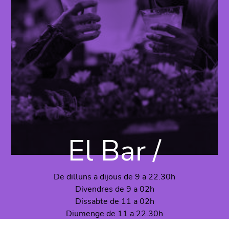
El Bar /
De dilluns a dijous de 9 a 22.30h
Divendres de 9 a 02h
Dissabte de 11 a 02h
Diumenge de 11 a 22.30h