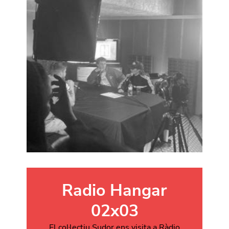
Radio Hangar
02x03
El col·lectiu Sudor ens visita a Ràdio