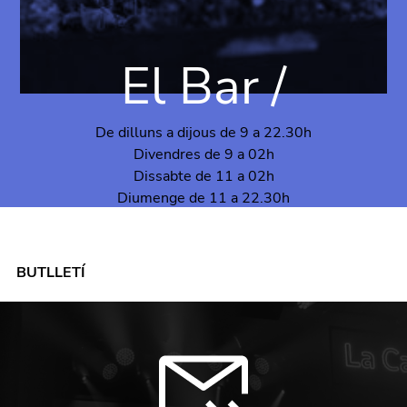
El Bar /
De dilluns a dijous de 9 a 22.30h
Divendres de 9 a 02h
Dissabte de 11 a 02h
Diumenge de 11 a 22.30h
BUTLLETÍ