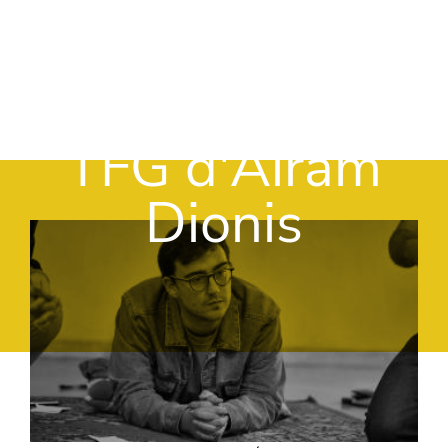
Vés al contingut
TFG d'Airam
Dionis