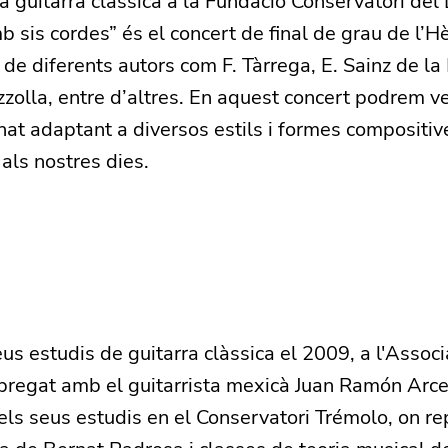
 guitarra clàssica a la Fundació Conservatori del 
 sis cordes” és el concert de final de grau de l’Hè
de diferents autors com F. Tàrrega, E. Sainz de la 
zzolla, entre d’altres. En aquest concert podrem v
anat adaptant a diversos estils i formes compositiv
 als nostres dies.
s estudis de guitarra clàssica el 2009, a l'Associ
obregat amb el guitarrista mexicà Juan Ramón Arce
ls seus estudis en el Conservatori Trémolo, on re