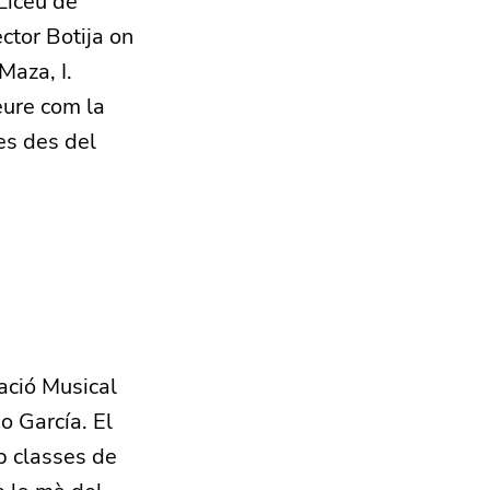
Liceu de
ctor Botija on
Maza, I.
eure com la
es des del
ació Musical
o García. El
p classes de