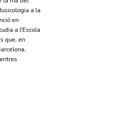
e la mà del
Musicologia a la
nció en
udia a l'Escola
ns que, en
Barcelona.
centres