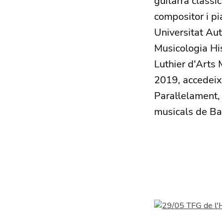
guitarra clàssi
compositor i pi
Universitat Au
Musicologia His
Luthier d'Arts 
2019, accedeix
Paral·lelament,
musicals de Ba