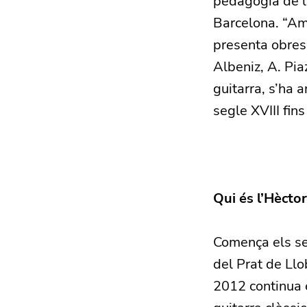
pedagogia de la
Barcelona. “Amb
presenta obres 
Albeniz, A. Pia
guitarra, s’ha 
segle XVIII fins
Qui és l’Hèctor
Comença els seu
del Prat de Ll
2012 continua e