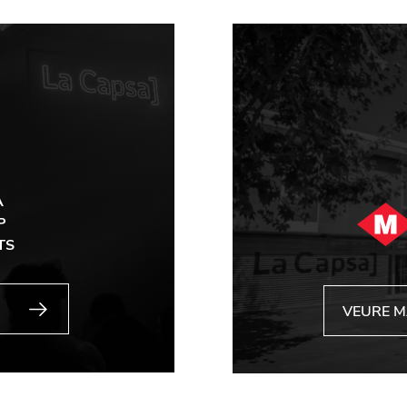
A
P
TS
VEURE 