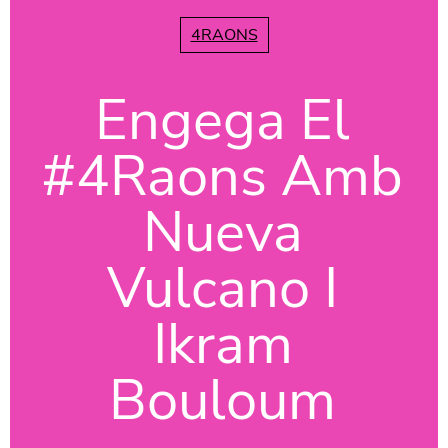
4RAONS
Engega El
#4Raons Amb
Nueva
Vulcano I
Ikram
Bouloum