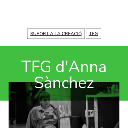
Vés al contingut
SUPORT A LA CREACIÓ
TFG
TFG d'Anna
Sànchez