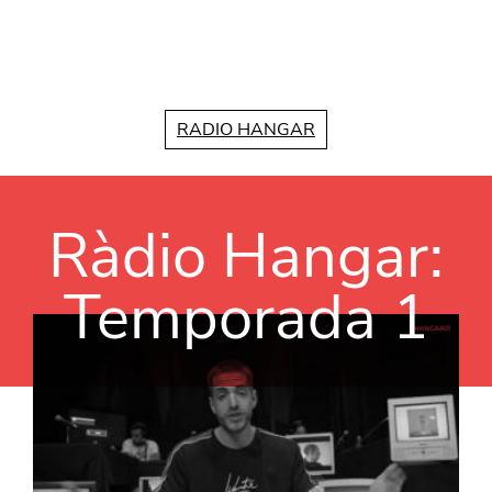
Vés al contingut
RADIO HANGAR
Ràdio Hangar:
Temporada 1