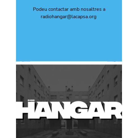
Podeu contactar amb nosaltres a
radiohangar@lacapsa.org