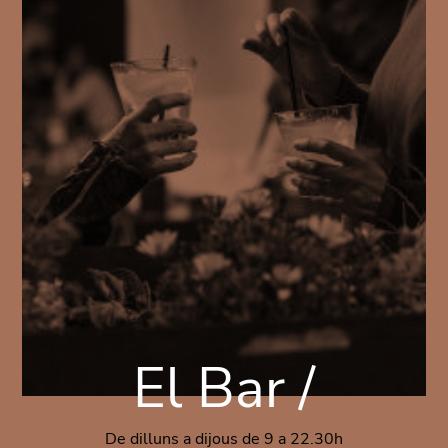
El Bar /
De dilluns a dijous de 9 a 22.30h