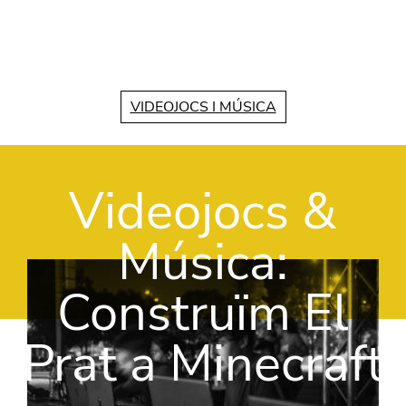
Vés al contingut
VIDEOJOCS I MÚSICA
Videojocs &
Música:
Construïm El
Prat a Minecraft