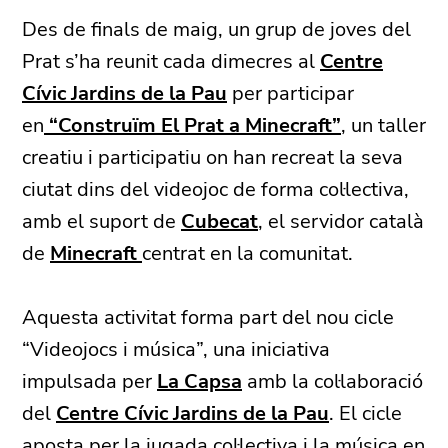
Des de finals de maig, un grup de joves del
Prat s’ha reunit cada dimecres al
Centre
Cívic Jardins de la Pau
per participar
en
“Construïm El Prat a Minecraft”
, un taller
creatiu i participatiu on han recreat la seva
ciutat dins del videojoc de forma col·lectiva,
amb el suport de
Cubecat
, el servidor català
de
Minecraft
centrat en la comunitat.
Aquesta activitat forma part del nou cicle
“Videojocs i música”, una iniciativa
impulsada per
La Capsa
amb la col·laboració
del
Centre Cívic Jardins de la Pau
. El cicle
aposta per la jugada col·lectiva i la música en