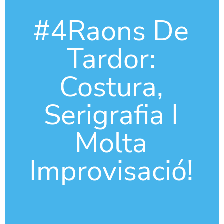
#4Raons De
Tardor:
Costura,
Serigrafia I
Molta
Improvisació!