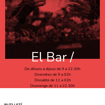
El Bar /
De dilluns a dijous de 9 a 22.30h
Divendres de 9 a 02h
Dissabte de 11 a 02h
Diumenge de 11 a 22.30h