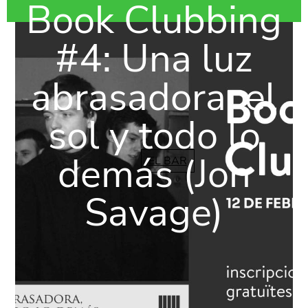
Book Clubbing
#4: Una luz
abrasadora, el
sol y todo lo
demás (Jon
EL BAR
Savage)