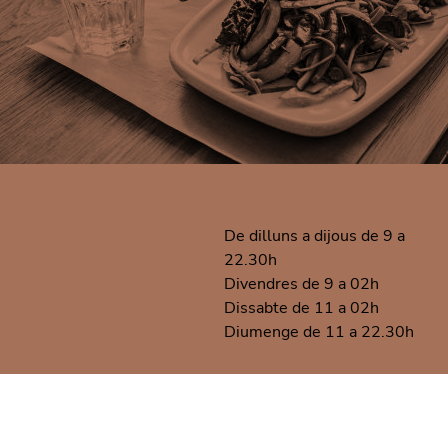
De dilluns a dijous de 9 a
22.30h
Divendres de 9 a 02h
Dissabte de 11 a 02h
Diumenge de 11 a 22.30h