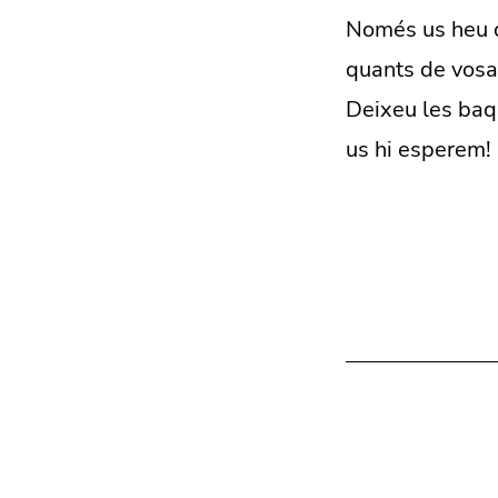
Només us heu d'
quants de vosal
Deixeu les baqu
us hi esperem!