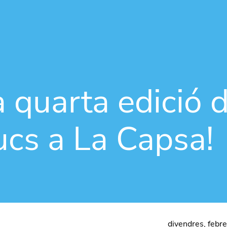
Vés al contingut
 quarta edició d
cs a La Capsa!
divendres, febr