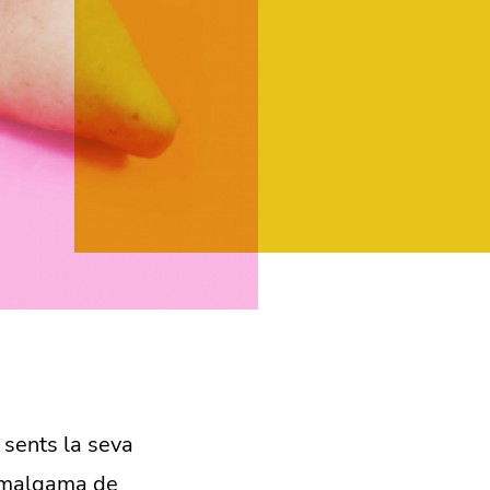
r sents la seva
 amalgama de