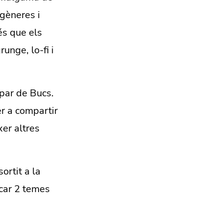
 gèneres i
és que els
unge, lo-fi i
opar de Bucs.
er a compartir
xer altres
ortit a la
ocar 2 temes