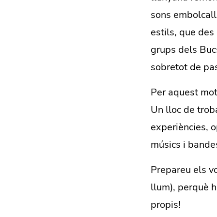
sons embolcalla
estils, que des
grups dels Bucs 
sobretot de pas
Per aquest moti
Un lloc de tro
experiències, o
músics i bandes
Prepareu els vo
llum), perquè h
propis!