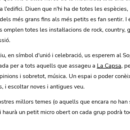
 l'edifici. Diuen que n'hi ha de totes les espècies,
 dels més grans fins als més petits es fan sentir. I 
omplen totes les instal·lacions de rock, country, gr
sió.
u, en símbol d'unió i celebració, us esperem al S
bada per a tots aquells que assageu a
La Capsa
, p
pinions i sobretot, música. Un espai o poder conèi
, i escoltar noves i antigues veu.
stres millors temes (o aquells que encara no han s
i haurà un petit micro obert on cada grup podrà t