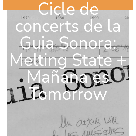
Cicle de
concerts de la
Guia Sonora:
Melting State +
Mañana es
Tomorrow