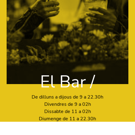
El Bar /
De dilluns a dijous de 9 a 22.30h
Divendres de 9 a 02h
Dissabte de 11 a 02h
Diumenge de 11 a 22.30h