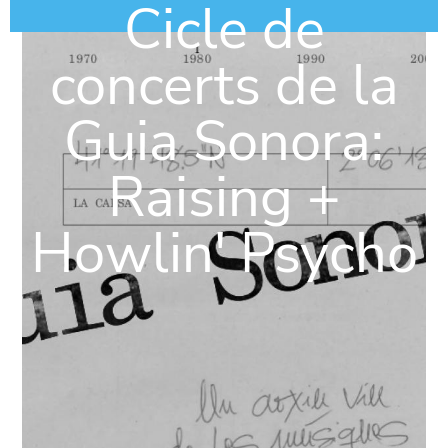
Cicle de
concerts de la
Guia Sonora:
Raising +
Howlin' Psycho