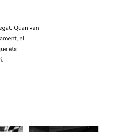
regat. Quan van
cament, el
que els
i.