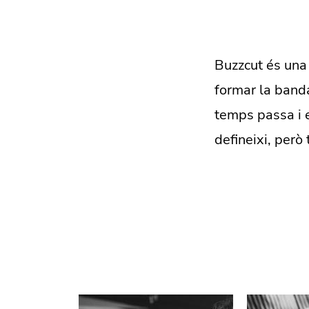
Buzzcut és una
formar la banda
temps passa i e
defineixi, però 