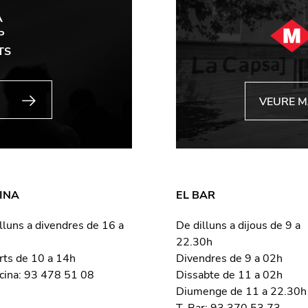
A
P
TS
VEURE 
INA
EL BAR
lluns a divendres de 16 a
De dilluns a dijous de 9 a
22.30h
rts de 10 a 14h
Divendres de 9 a 02h
icina: 93 478 51 08
Dissabte de 11 a 02h
Diumenge de 11 a 22.30h