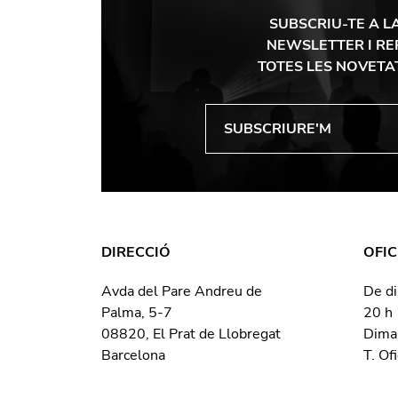
SUBSCRIU-TE A L
NEWSLETTER I RE
TOTES LES NOVETA
DIRECCIÓ
OFIC
Avda del Pare Andreu de
De di
Palma, 5-7
20 h
08820, El Prat de Llobregat
Dima
Barcelona
T. Of