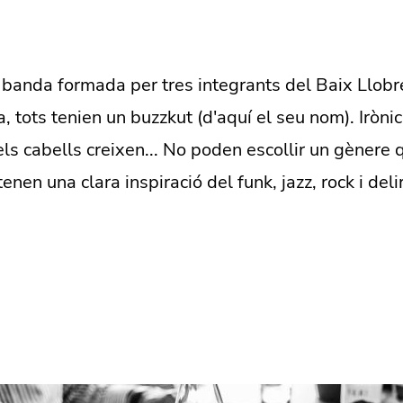
 banda formada per tres integrants del Baix Llob
, tots tenien un buzzkut (d'aquí el seu nom). Iròni
ls cabells creixen... No poden escollir un gènere 
tenen una clara inspiració del funk, jazz, rock i delir