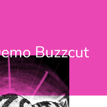
Vés al contingut
Demo Buzzcut