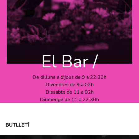
El Bar /
De dilluns a dijous de 9 a 22.30h
Divendres de 9 a 02h
Dissabte de 11 a 02h
Diumenge de 11 a 22.30h
BUTLLETÍ