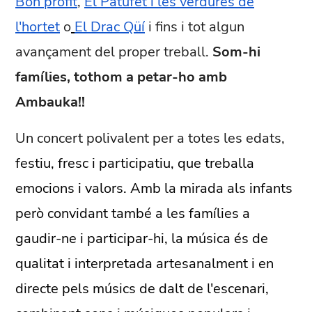
Bon profit
,
El Patufet i les verdures de
l'hortet
o
El Drac Qüí
i fins i tot algun
avançament del proper treball.
Som-hi
famílies, tothom a petar-ho amb
Ambauka!!
Un concert polivalent per a totes les edats,
festiu, fresc i participatiu, que treballa
emocions i valors. Amb la mirada als infants
però convidant també a les famílies a
gaudir-ne i participar-hi, la música és de
qualitat i interpretada artesanalment i en
directe pels músics de dalt de l'escenari,