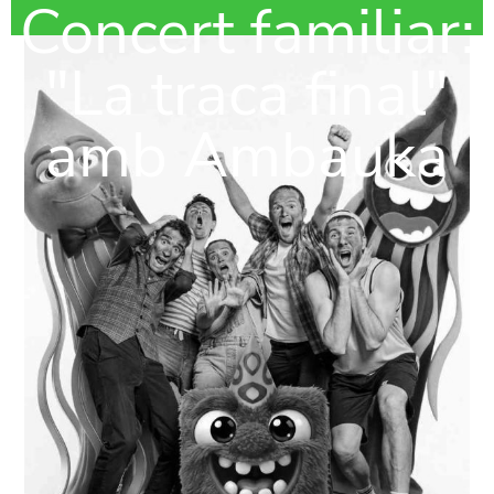
Concert familiar:
"La traca final"
amb Ambauka