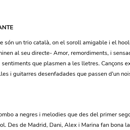
ANTE
són un trio català, on el soroll amigable i el hoo
inen al seu directe- Amor, remordiments, i sensa
s sentiments que plasmen a les lletres. Cançons 
les i guitarres desenfadades que passen d'un nois
bombo a negres i melodies que des del primer sego
sol. Des de Madrid, Dani, Alex i Marina fan bona l