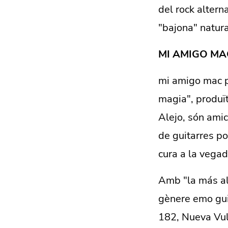
del rock altern
"bajona" natura
MI AMIGO MA
mi amigo mac p
magia", produït
Alejo, són amic
de guitarres po
cura a la vegad
Amb "la más al
gènere emo guia
182, Nueva Vul