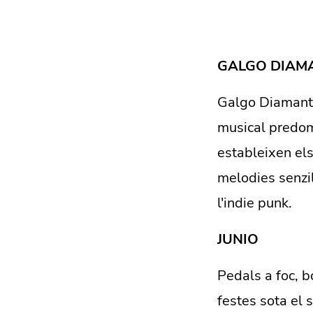
GALGO DIAM
Galgo Diamante 
musical predom
estableixen el
melodies senzil
l'indie punk.
JUNIO
Pedals a foc, 
festes sota el 