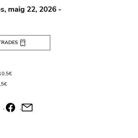
s, maig 22, 2026 -
TRADES
 10,5€
,5€