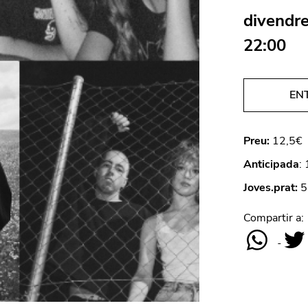
divendre
22:00
EN
Preu:
12,5€
Anticipada
:
Joves.prat:
5
Compartir a: