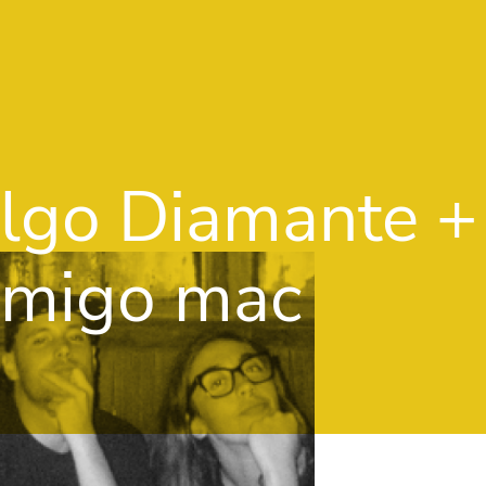
Vés al contingut
algo Diamante +
 amigo mac