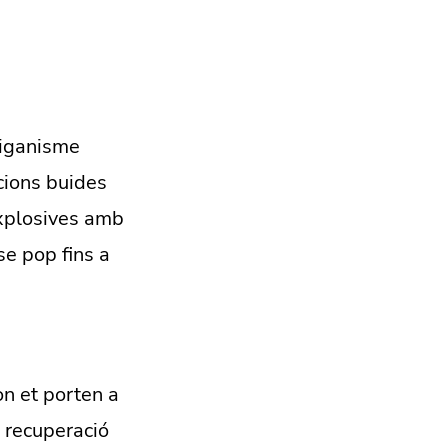
liganisme
cions buides
explosives amb
e pop fins a
n et porten a
a recuperació