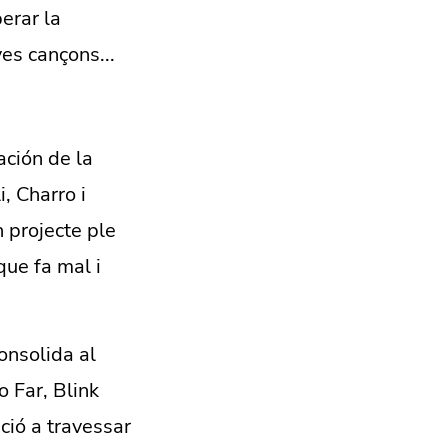
erar la
es cançons...
ación de la
, Charro i
n projecte ple
que fa mal i
onsolida al
 Far, Blink
ció a travessar