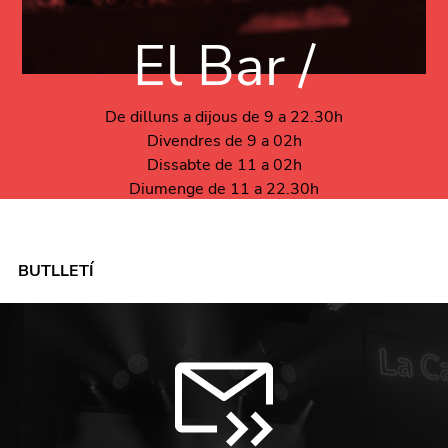
El Bar /
De dilluns a dijous de 9 a 22.30h
Divendres de 9 a 02h
Dissabte de 11 a 02h
Diumenge de 11 a 22.30h
BUTLLETÍ