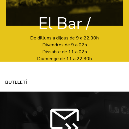
El Bar /
De dilluns a dijous de 9 a 22.30h
Divendres de 9 a 02h
Dissabte de 11 a 02h
Diumenge de 11 a 22.30h
BUTLLETÍ