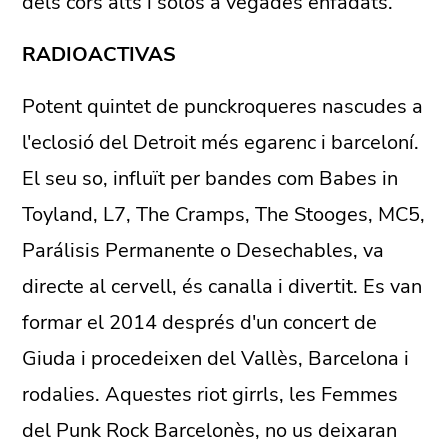
dels cors alts i solos a vegades enfadats.
RADIOACTIVAS
Potent quintet de punckroqueres nascudes a
l'eclosió del Detroit més egarenc i barceloní.
El seu so, influït per bandes com Babes in
Toyland, L7, The Cramps, The Stooges, MC5,
Parálisis Permanente o Desechables, va
directe al cervell, és canalla i divertit. Es van
formar el 2014 després d'un concert de
Giuda i procedeixen del Vallès, Barcelona i
rodalies. Aquestes riot girrls, les Femmes
del Punk Rock Barcelonès, no us deixaran