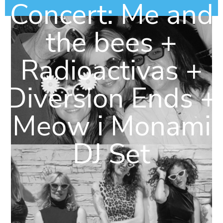
Concert: Me and
the bees +
Radioactivas +
Diversion Ends +
Meow i Monami
DJ Set