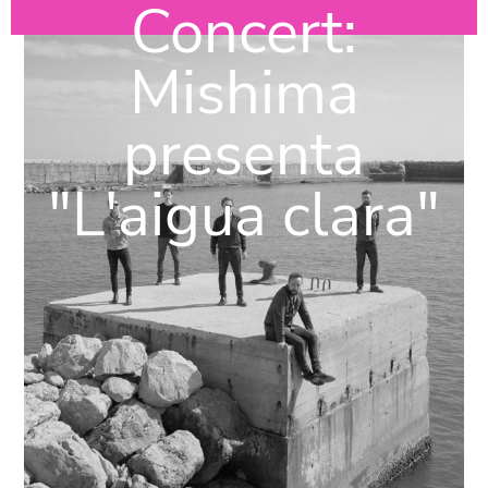
Concert:
Mishima
presenta
"L'aigua clara"