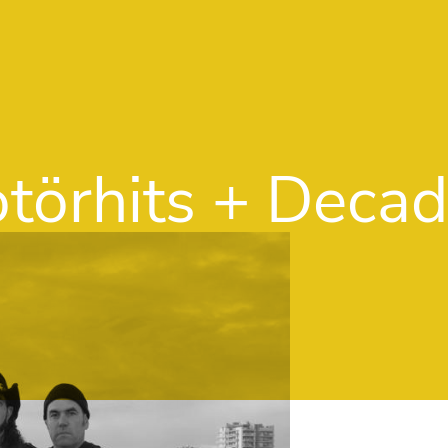
Vés al contingut
törhits + Decad