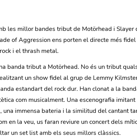
b les millor bandes tribut de Motörhead i Slayer 
ade of Aggression ens porten el directe més fidel
 rock i el thrash metal.
na banda tribut a Motörhead. No és un tribut qual
ealitzant un show fidel al grup de Lemmy Kilmster,
anda estandart del rock dur. Han clonat a la banda
estètica com musicalment. Una escenografia imitan
, una immensa bateria i la similitud del cantant ta
m en la veu, us faran reviure un concert dels mít
tar un set list amb els seus millors clàssics.