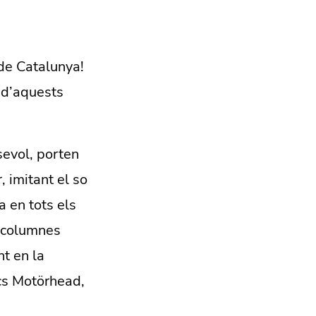
de Catalunya!
 d’aquests
sevol, porten
 imitant el so
 en tots els
t columnes
nt en la
ics Motörhead,