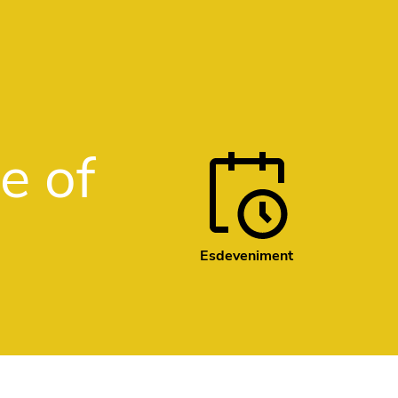
e of
Esdeveniment