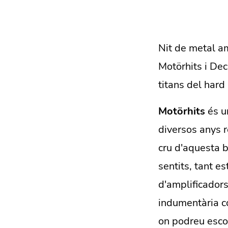
Nit de metal am
Motörhits i Dec
titans del hard
Motörhits
és u
diversos anys r
cru d'aquesta b
sentits, tant 
d'amplificadors
indumentària co
on podreu escol