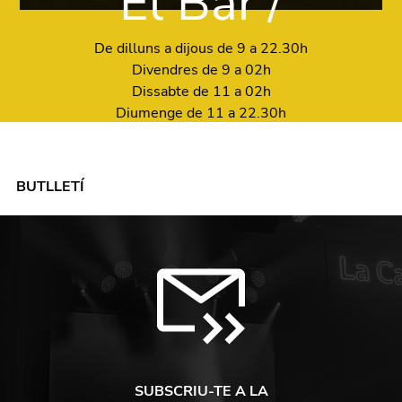
El Bar /
De dilluns a dijous de 9 a 22.30h
Divendres de 9 a 02h
Dissabte de 11 a 02h
Diumenge de 11 a 22.30h
BUTLLETÍ
SUBSCRIU-TE A LA