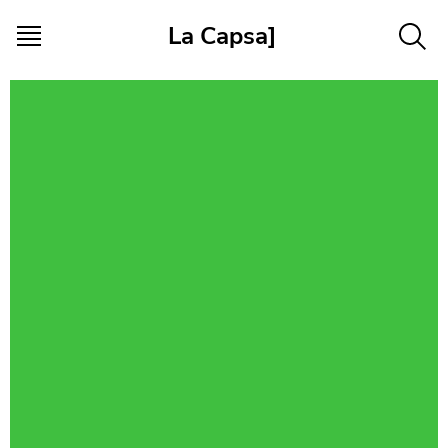
Vés al contingut
La Capsa]