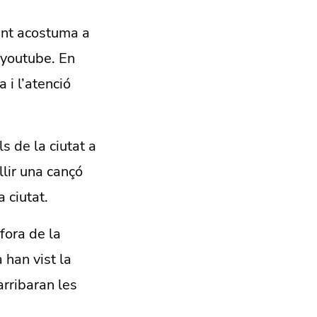
ent acostuma a
 youtube. En
 i l’atenció
s de la ciutat a
llir una cançó
 ciutat.
fora de la
 han vist la
arribaran les