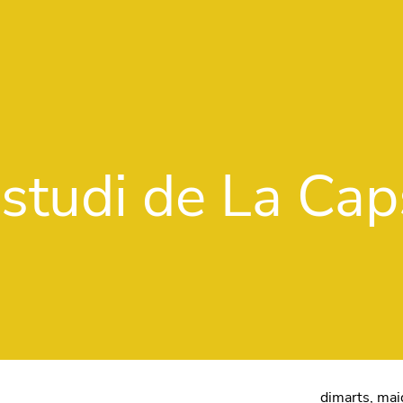
Vés al contingut
’estudi de La Ca
dimarts, mai