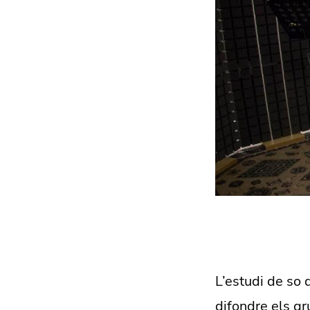
L’estudi de so 
difondre els gr