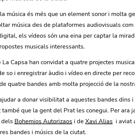
la música és més que un element sonor i molta g
coltar música des de plataformes audiovisuals com
igital, els vídeos són una eina per captar la mirada
ropostes musicals interessants.
 La Capsa han convidat a quatre projectes musical
 de so i enregistrar àudio i vídeo en directe per reco
 de quatre bandes amb molta projecció de la nostra
 ajudar a donar visibilitat a aquestes bandes dins i 
nt també que la gent del Prat les conegui. Per ara ja
s dels
Bohemios Autorizaos
i de
Xavi Alias
i aviat 
res bandes i músics de la ciutat.