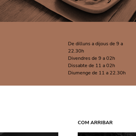
De dilluns a dijous de 9 a
22.30h
Divendres de 9 a 02h
Dissabte de 11 a 02h
Diumenge de 11 a 22.30h
COM ARRIBAR