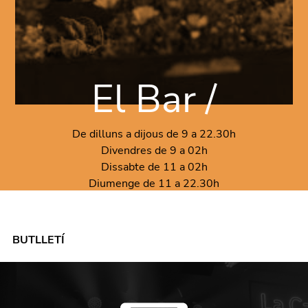
El Bar /
De dilluns a dijous de 9 a 22.30h
Divendres de 9 a 02h
Dissabte de 11 a 02h
Diumenge de 11 a 22.30h
BUTLLETÍ