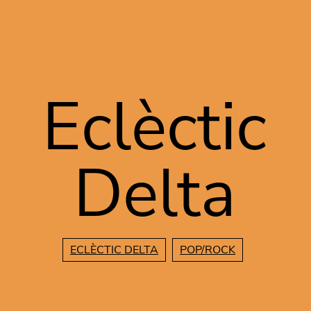
Vés al contingut
Eclèctic
Delta
ECLÈCTIC DELTA
POP/ROCK