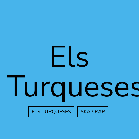
Vés al contingut
Els
Turquese
ELS TURQUESES
SKA / RAP