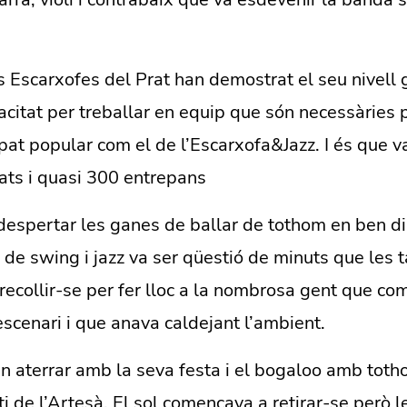
 Escarxofes del Prat han demostrat el seu nivell 
acitat per treballar en equip que són necessàries 
pat popular com el de l’Escarxofa&Jazz. I és que v
ts i quasi 300 entrepans
despertar les ganes de ballar de tothom en ben d
de swing i jazz va ser qüestió de minuts que les 
ecollir-se per fer lloc a la nombrosa gent que c
escenari i que anava caldejant l’ambient.
n aterrar amb la seva festa i el bogaloo amb toth
ati de l’Artesà. El sol començava a retirar-se però 