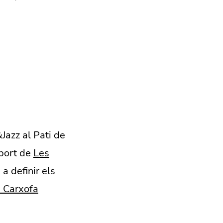
Jazz al Pati de
uport de
Les
a definir els
a Carxofa