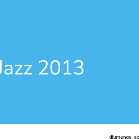
Vés al contingut
Jazz 2013
diumenge, ab