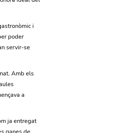
gastronòmic i
per poder
an servir-se
inat. Amb els
taules
omençava a
om ja entregat
les ganes de