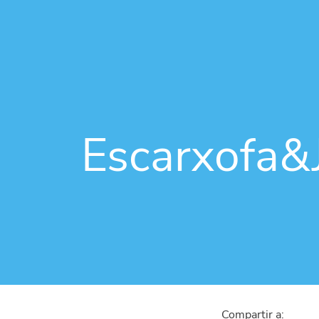
Escarxofa&
Compartir a: