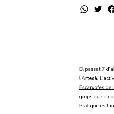
El passat 7 d’a
l’Artesà. L’ac
Escarxofes del
grups que en pe
Prat
que es fan 