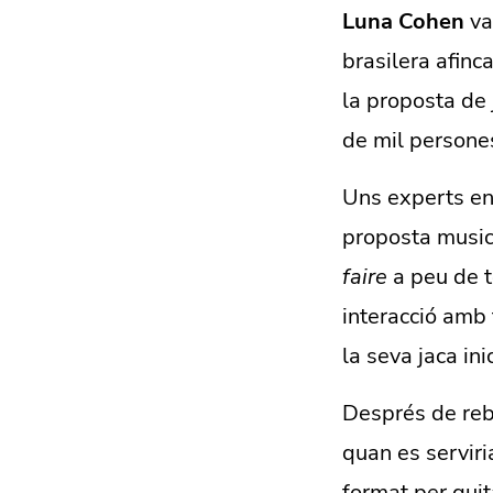
Luna Cohen
va 
brasilera afinc
la proposta de 
de mil persones
Uns experts en
proposta musica
faire
a peu de t
interacció amb 
la seva jaca inic
Després de rebr
quan es serviri
format per guit