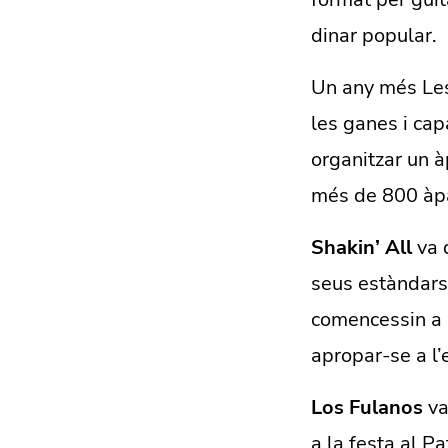
dinar popular.
Un any més Les
les ganes i cap
organitzar un à
més de 800 àpa
Shakin’ All
va 
seus estàndars 
comencessin a r
apropar-se a l’
Los Fulanos
va
a la festa al P