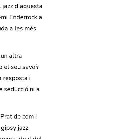
l jazz d’aquesta
emi Enderrock a
uda a les més
 un altra
b el seu
savoir
 resposta i
e seducció ni a
 Prat de com i
e gipsy jazz
sonora ideal del