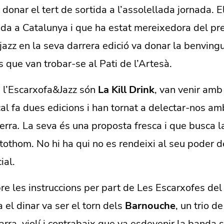
donar el tert de sortida a l’assolellada jornada. E
ada a Catalunya i que ha estat mereixedora del pr
jazz en la seva darrera edició va donar la benving
 que van trobar-se al Pati de l’Artesà.
 l’Escarxofa&Jazz són
La Kill Drink
, van venir amb
l fa dues edicions i han tornat a delectar-nos am
erra
.
La seva és una proposta fresca i que busca la
tothom. No hi ha qui no es rendeixi al seu poder d
ial.
e les instruccions per part de Les Escarxofes del
a el dinar va ser el torn dels
Barnouche
, un trio d
arra, violí i contrabaix que va esdevenir la banda 