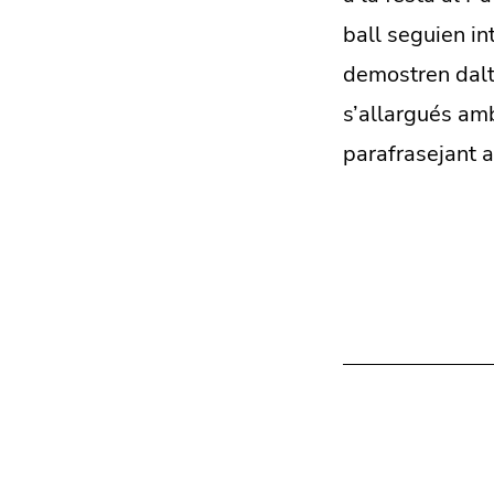
ball seguien in
demostren dalt 
s’allargués am
parafrasejant ai