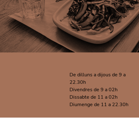
De dilluns a dijous de 9 a
22.30h
Divendres de 9 a 02h
Dissabte de 11 a 02h
Diumenge de 11 a 22.30h