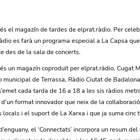
 és el magazín de tardes de elprat.ràdio. Per celeb
ràdio es farà un programa especial a La Capsa qu
te des de la sala de concerts.
 és un magazín coproduït per elprat.ràdio, Cugat 
o municipal de Terrassa, Ràdio Ciutat de Badalona
s’emet cada tarda de 16 a 18 a les sis ràdios metr
r d’un format innovador que neix de la col·laboració
s locals i el suport de La Xarxa i que ja suma cinc
d’enguany, el ‘Connectats’ incorpora un resum del