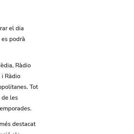
rar el dia
e es podrà
Mèdia, Ràdio
 i Ràdio
opolitanes. Tot
 de les
 temporades.
 més destacat