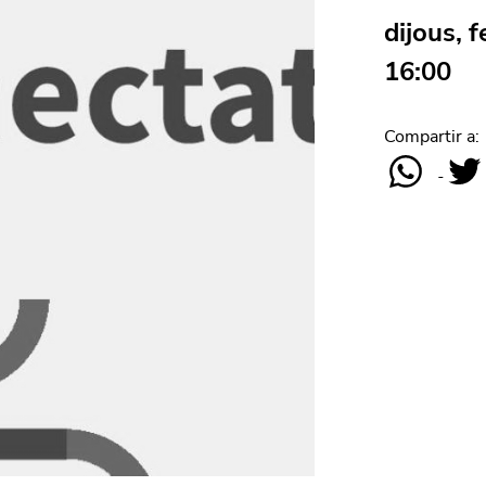
dijous, 
16:00
Compartir a: