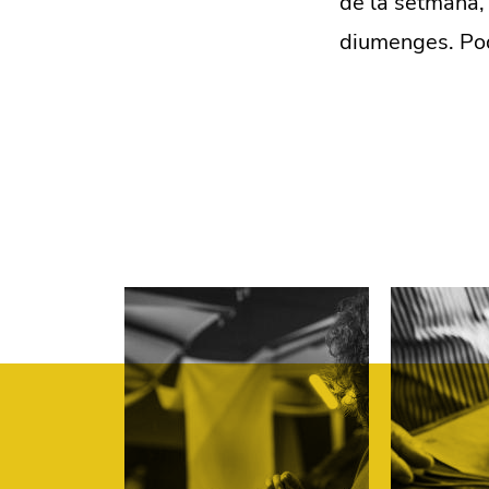
de la setmana,
diumenges. Pode