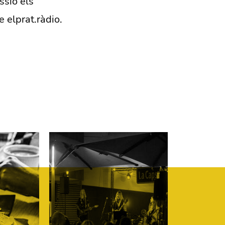
ssió els
e elprat.ràdio.