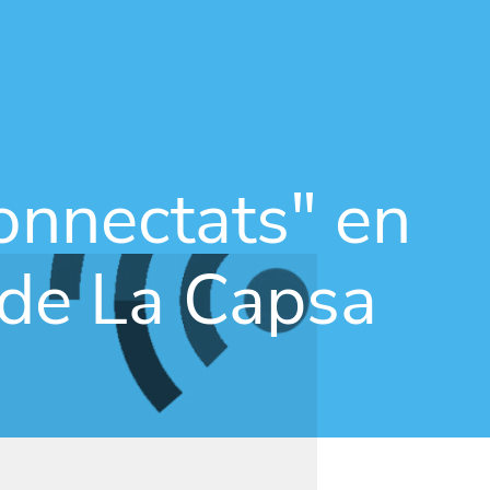
Vés al contingut
onnectats" en
 de La Capsa