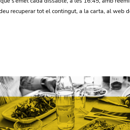
 que s’emet cada dissabte, a les 16:45, amb reemi
u recuperar tot el contingut, a la carta, al web d