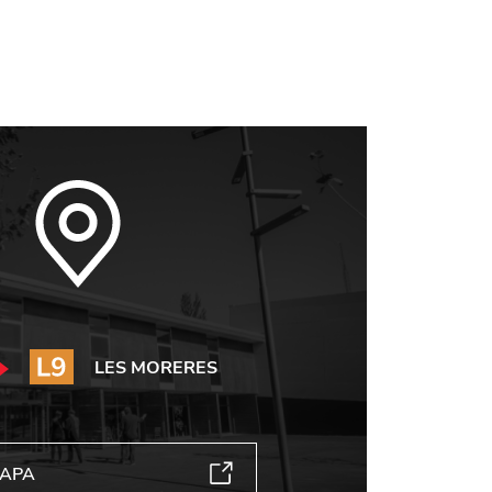
LES MORERES
MAPA