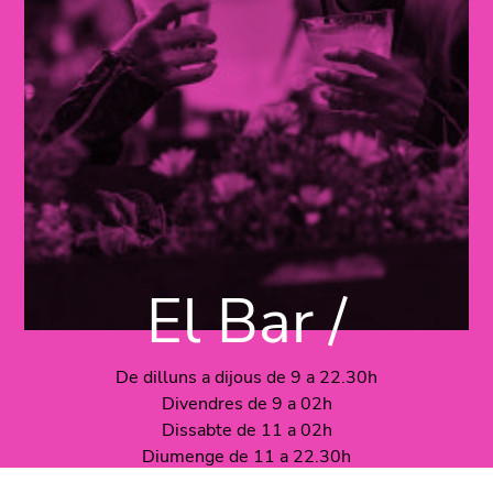
El Bar /
De dilluns a dijous de 9 a 22.30h
Divendres de 9 a 02h
Dissabte de 11 a 02h
Diumenge de 11 a 22.30h