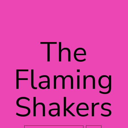
Vés al contingut
The
Flaming
Shakers