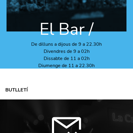
El Bar /
De dilluns a dijous de 9 a 22.30h
Divendres de 9 a 02h
Dissabte de 11 a 02h
Diumenge de 11 a 22.30h
BUTLLETÍ