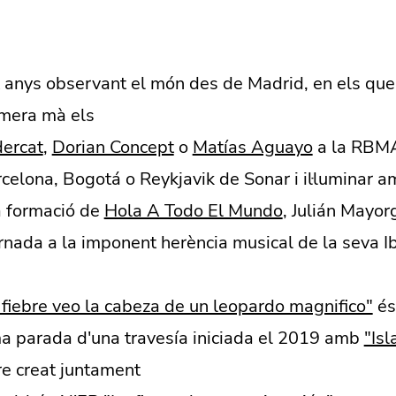
 anys observant el món des de Madrid, en els que
imera mà els
ercat
,
Dorian Concept
o
Matías Aguayo
a la RBMA,
celona, Bogotá o Reykjavik de Sonar i il·luminar a
a formació de
Hola A Todo El Mundo
, Julián Mayo
rnada a la imponent herència musical de la seva I
fiebre veo la cabeza de un leopardo magnifico"
és
ma parada d'una travesía iniciada el 2019 amb
"Isl
bre creat juntament