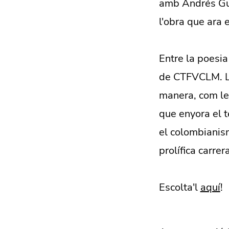
amb Andrés Gua
l'obra que ara 
Entre la poesia
de CTFVCLM. L'el
manera, com le
que enyora el te
el colombianism
prolífica carrera
Escolta'l
aquí
!