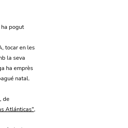
 ha pogut
 tocar en les
mb la seva
rga ha emprès
bagué natal.
, de
as Atlánticas"
,