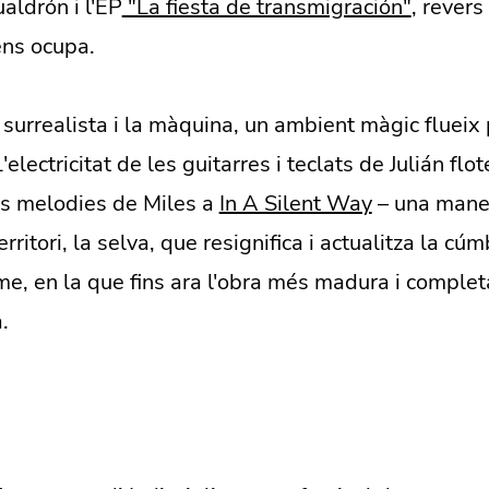
ldrón i l'EP
"La fiesta de transmigración"
, revers
ens ocupa.
 surrealista i la màquina, un ambient màgic flueix
ectricitat de les guitarres i teclats de Julián flot
s melodies de Miles a
In A Silent Way
– una mane
rritori, la selva, que resignifica i actualitza la cúm
e, en la que fins ara l'obra més madura i complet
.