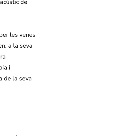
 acústic de
 per les venes
en, a la seva
ra
bia i
a de la seva