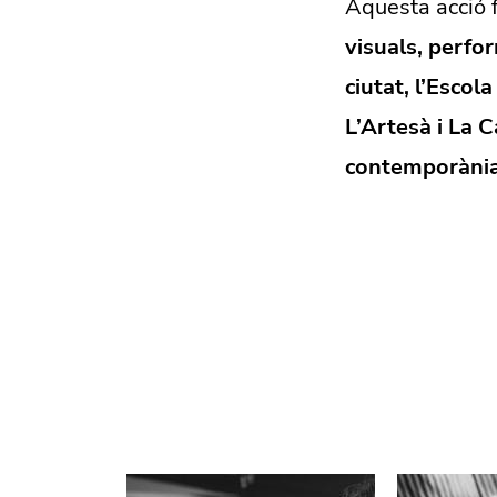
Aquesta acció f
visuals, perfor
ciutat, l’Escol
L’Artesà i La C
contemporània