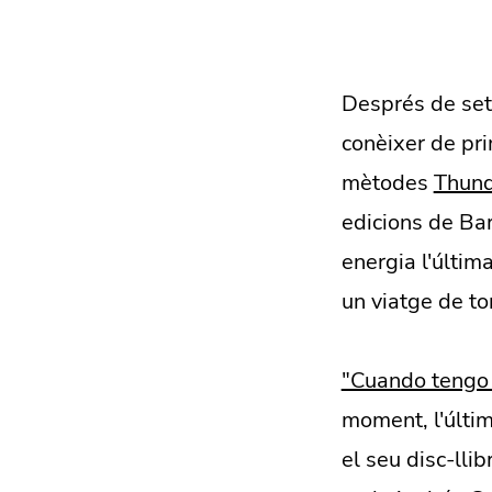
Després de set
conèixer de pr
mètodes
Thund
edicions de Bar
energia l'últim
un viatge de to
"Cuando tengo 
moment, l'últi
el seu disc-lli