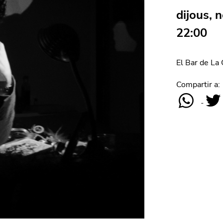
dijous, 
22:00
El Bar de La
Compartir a: