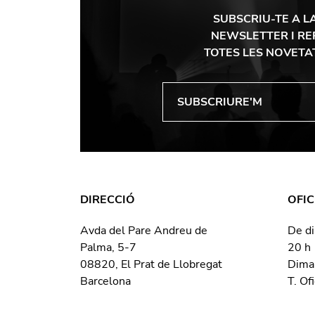
SUBSCRIU-TE A L
NEWSLETTER I RE
TOTES LES NOVETA
DIRECCIÓ
OFIC
Avda del Pare Andreu de
De di
Palma, 5-7
20 h
08820, El Prat de Llobregat
Dima
Barcelona
T. Of