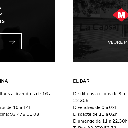
A
P
TS
VEURE 
INA
EL BAR
lluns a divendres de 16 a
De dilluns a dijous de 9 a
22.30h
rts de 10 a 14h
Divendres de 9 a 02h
icina: 93 478 51 08
Dissabte de 11 a 02h
Diumenge de 11 a 22.30h