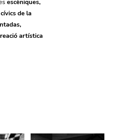
tes
escèniques,
cívics de la
untadas,
eació artística