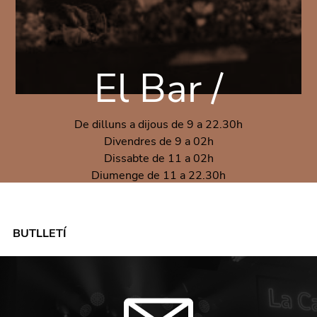
El Bar /
De dilluns a dijous de 9 a 22.30h
Divendres de 9 a 02h
Dissabte de 11 a 02h
Diumenge de 11 a 22.30h
BUTLLETÍ