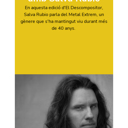
En aquesta edició d'El Descompositor,
Salva Rubio parla del Metal Extrem, un
gènere que s'ha mantingut viu durant més
de 40 anys.