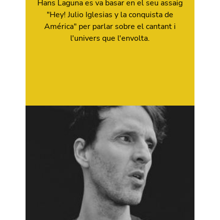
Hans Laguna es va basar en el seu assaig
"Hey! Julio Iglesias y la conquista de
América" per parlar sobre el cantant i
l'univers que l'envolta.