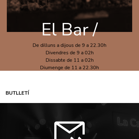
El Bar /
De dilluns a dijous de 9 a 22.30h
Divendres de 9 a 02h
Dissabte de 11 a 02h
Diumenge de 11 a 22.30h
BUTLLETÍ