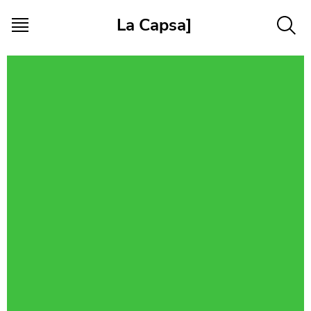
Vés al contingut
La Capsa]