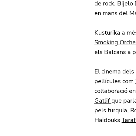
de rock, Bijelo
en mans del Mar
Kusturika a més
Smoking Orche
els Balcans a p
El cinema dels 
pel·lícules com
col·laboració e
Gatlif
que parla
pels turquia, 
Haïdouks
Tara