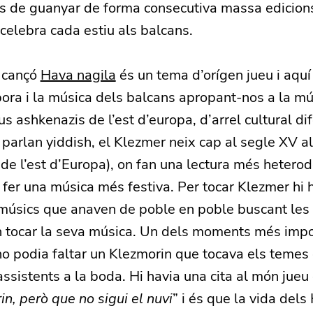
s de guanyar de forma consecutiva massa edicion
 celebra cada estiu als balcans.
 cançó
Hava nagila
és un tema d’orígen jueu i aqu
pora i la música dels balcans apropant-nos a la m
us ashkenazis de l’est d’europa, d’arrel cultural di
 parlan yiddish, el Klezmer neix cap al segle XV al
e l’est d’Europa), on fan una lectura més heterod
 fer una música més festiva. Per tocar Klezmer hi 
 músics que anaven de poble en poble buscant les 
n tocar la seva música. Un dels moments més impo
o podia faltar un Klezmorin que tocava els teme
 assistents a la boda. Hi havia una cita al món jueu
in, però que no sigui el nuvi
” i és que la vida del