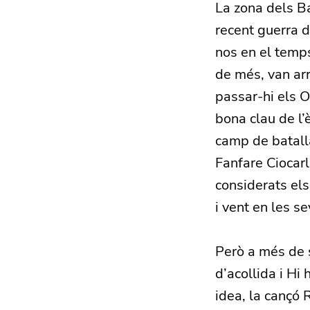
La zona dels Ba
recent guerra d
nos en el temps
de més, van ar
passar-hi els 
bona clau de l’
camp de batall
Fanfare Ciocarl
considerats els
i vent en les s
Però a més de s
d’acollida i Hi
idea, la cançó