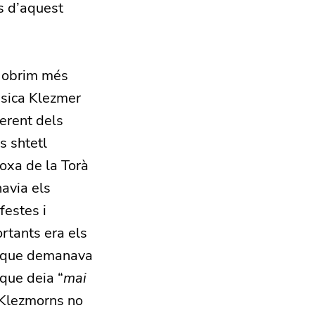
s d’aquest
í obrim més
úsica Klezmer
ferent dels
s shtetl
oxa de la Torà
havia els
festes i
rtants era els
s que demanava
 que deia “
mai
s Klezmorns no