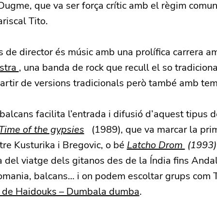
 Dugme, que va ser força crític amb el règim comun
iscal Tito.
 de director és músic amb una prolífica carrera a
stra
, una banda de rock que recull el so tradiciona
artir de versions tradicionals però també amb tem
balcans facilita l’entrada i difusió d’aquest tipus
Time of the gypsies
(1989), que va marcar la pri
ntre Kusturika i Bregovic, o bé
Latcho Drom
(1993)
 del viatge dels gitanos des de la Índia fins Anda
Romania, balcans… i on podem escoltar grups com 
f de Haidouks – Dumbala dumba
.