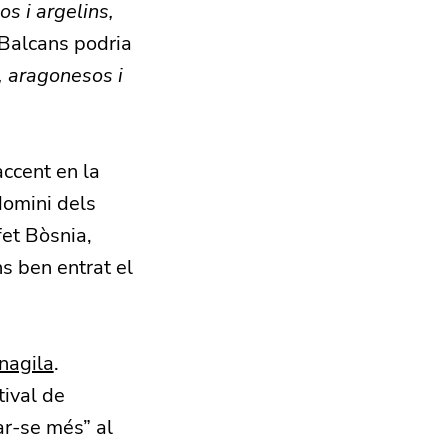
s i argelins,
 Balcans podria
s, aragonesos i
accent en la
domini dels
fet Bòsnia,
s ben entrat el
nagila
.
tival de
ar-se més” al