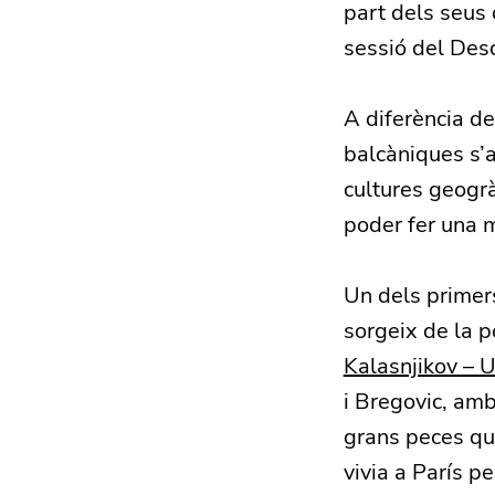
part dels seus
sessió del Des
A diferència de
balcàniques s’
cultures geogrà
poder fer una m
Un dels primer
sorgeix de la pe
Kalasnjikov – 
i Bregovic, am
grans peces que
vivia a París p