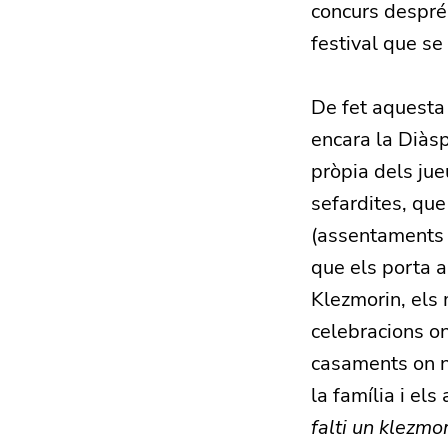
concurs despré
festival que se
De fet aquesta
encara la Diàs
pròpia dels jue
sefardites, que
(assentaments d
que els porta a
Klezmorin, els
celebracions o
casaments on n
la família i els
falti un klezmor