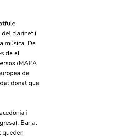
atfule
 del clarinet i
ta música. De
es de el
iversos (MAPA
 europea de
redat donat que
acedònia i
gresa), Banat
nt queden