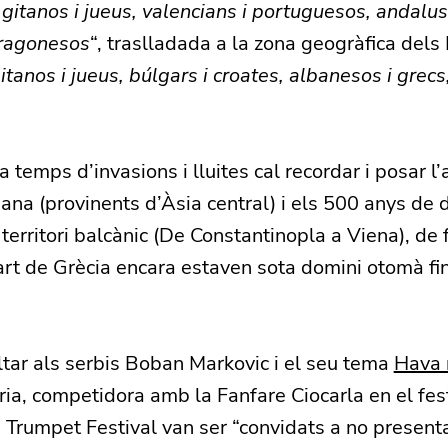
 gitanos i jueus, valencians i portuguesos, andaluso
aragonesos
“, traslladada a la zona geogràfica dels
gitanos i jueus, búlgars i croates, albanesos i grec
a temps d’invasions i lluites cal recordar i posar l’
ana (provinents d’Àsia central) i els 500 anys de 
erritori balcànic (De Constantinopla a Viena), de 
rt de Grècia encara estaven sota domini otomà fin
tar als serbis Boban Markovic i el seu tema
Hava 
ia, competidora amb la Fanfare Ciocarla en el fes
 Trumpet Festival van ser “convidats a no present