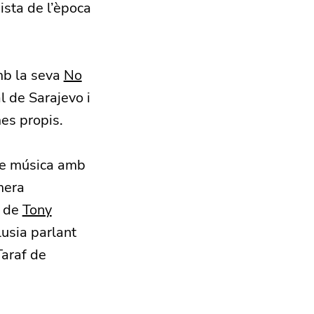
ista de l’època
mb la seva
No
l de Sarajevo i
es propis.
 de música amb
mera
de
Tony
lusia parlant
Taraf de