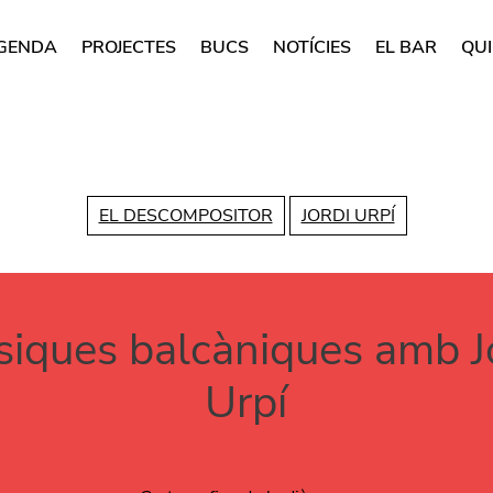
GENDA
PROJECTES
BUCS
NOTÍCIES
EL BAR
QUI
rincipal
Vés al contingut
EL DESCOMPOSITOR
JORDI URPÍ
iques balcàniques amb J
Urpí