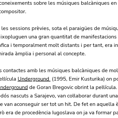
 coneixements sobre les músiques balcàniques en 
compositor.
 les sessions prèvies, sota el paraigües de músiq
aixopluguen una gran quantitat de manifestacions
fica i temporalment molt distants i per tant, era i
irada àmplia i personal al concepte.
s contactes amb les músiques balcàniques de mol
l·lícula
Underground
(1995, Emir Kusturika) on p
Underground
de Goran Bregovic obrint la pel·lícula.
bdós nascuts a Sarajevo, van col·laborar durant u
 van aconseguir ser tot un hit. De fet en aquella
erò era de procedència Iugoslava on ja va formar p