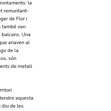
frontaments: la
fet remuntant-
ger de Flor i
és també van
s balcans. Una
 que anaven al
go de la
sos, són
ments de metall
ritori
ntendre aquesta
 diu de les