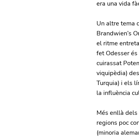
era una vida fà
Un altre tema 
Brandwien’s Or
el ritme entret
fet Odesser és 
cuirassat Pote
viquipèdia) des
Turquia) i els l
la influència c
Més enllà dels 
regions poc co
(minoria aleman