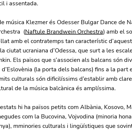
cil i assentada.
de música Klezmer és Odesser Bulgar Dance de N
chestra (
Naftule Brandwein Orchestra
) amb el so
allat amb el contratemps tan característic d’aques
la ciutat ucraniana d’Odessa, que surt a les escal
mkin. Els països que s’associen als balcans són d
 d’Eslovènia (la porta dels balcans) fins a la part
ímits culturals són dificilíssims d’establir amb cla
ultural de la música balcànica és amplíssima.
estats hi ha països petits com Albània, Kosovo, M
negudes com la Bucovina, Vojvodina (minoria hona
ya), mminories culturals i lingüístiques que sovi