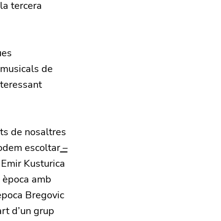
la tercera
ues
 musicals de
nteressant
ts de nosaltres
odem escoltar
–
 Emir Kusturica
na època amb
 època Bregovic
art d’un grup