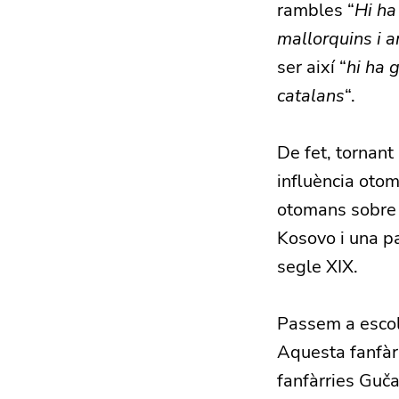
rambles “
Hi ha
mallorquins i 
ser així “
hi ha 
catalans
“.
De fet, tornant 
influència otom
otomans sobre t
Kosovo i una pa
segle XIX.
Passem a escol
Aquesta fanfàrr
fanfàrries Guča