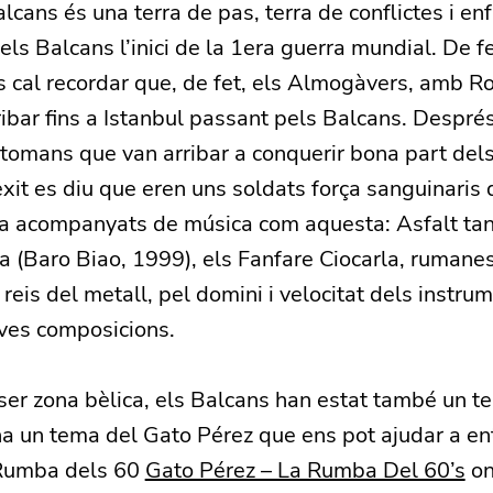
lcans és una terra de pas, terra de conflictes i en
els Balcans l’inici de la 1era guerra mundial. De 
 cal recordar que, de fet, els Almogàvers, amb Ro
ribar fins a Istanbul passant pels Balcans. Despr
Otomans que van arribar a conquerir bona part del
èxit es diu que eren uns soldats força sanguinaris
a acompanyats de música com aquesta: Asfalt tan
a (Baro Biao, 1999), els Fanfare Ciocarla, rumane
 reis del metall, pel domini i velocitat dels instru
eves composicions.
er zona bèlica, els Balcans han estat també un ter
 ha un tema del Gato Pérez que ens pot ajudar a e
 Rumba dels 60
Gato Pérez – La Rumba Del 60’s
on